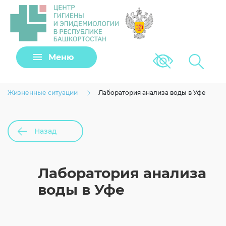
Задать вопрос
Подать заявку
Меню
Версия для сла
Клещи
Виртуальный помощник
Жизненные ситуации
Лаборатория анализа воды в Уфе
Назад
Согласие на обработку личных данных
Лаборатория анализа
воды в Уфе
Загрузить файл