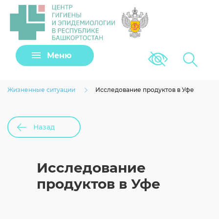
Задать вопрос
Подать заявку
Меню
Версия для сла
Клещи
Виртуальный помощник
Жизненные ситуации
Исследование продуктов в Уфе
Назад
Согласие на обработку личных данных
Исследование
продуктов в Уфе
Загрузить файл