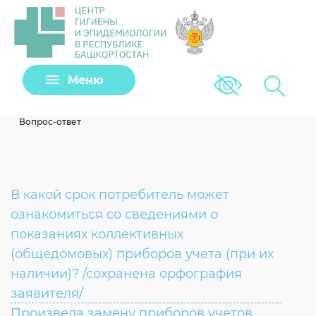
Задать вопрос
Меню
Версия для сла
Клещи
Вопрос-ответ
В какой срок потребитель может
ознакомиться со сведениями о
показаниях коллективных
(общедомовых) приборов учета (при их
наличии)? /сохранена орфография
Загрузить файл
заявителя/
Произвела замену приборов учетов