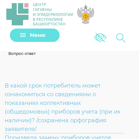
Задать вопрос
Меню
Версия для сла
Клещи
Вопрос-ответ
В какой срок потребитель может
ознакомиться со сведениями о
показаниях коллективных
(общедомовых) приборов учета (при их
наличии)? /сохранена орфография
Загрузить файл
заявителя/
Произвела замену приборов учетов