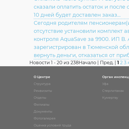
сказали оплатить остаток и после 
10 дней будет доставлен заказ...
Сегодня родителям пенсионерам(
ВОПРОС:
отсутствие установили комплект 
контроля AquaSave за 9900. ИП В. 
ОТВЕТ:
зарегистрирован в Тюменской обл
вернуть деньги, отказаться от при
Новости 1 - 20 из 238
Начало | Пред. |
1
2
3
ВОПРОС:
О Центре
Орган инспек
Структура
Уфа
Реквизиты
Стерлитамак
ОТВЕТ:
Отделы
Кумертау
ОТВЕТ:
Филиалы
Документы
Фотогалерея
Оценка условий труда