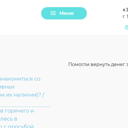
+7
Меню
г.
Задать вопрос
Клещи
Помогли вернуть денег з
знакомиться со
ивных
и их наличии)? /
в горячего и
Загрузить файл
лась в
 с просьбой