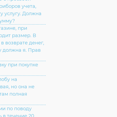
Согласие на обработку личных данных
риборов учета,
Введите слово с картинки
*
:
у услугу. Должна
сумму?
газине, при
одит размер. В
в возврате денег,
у должна я. Прав
вку при покупке
лобу на
вая, но она не
 там полная
зии по поводу
 в течение 20