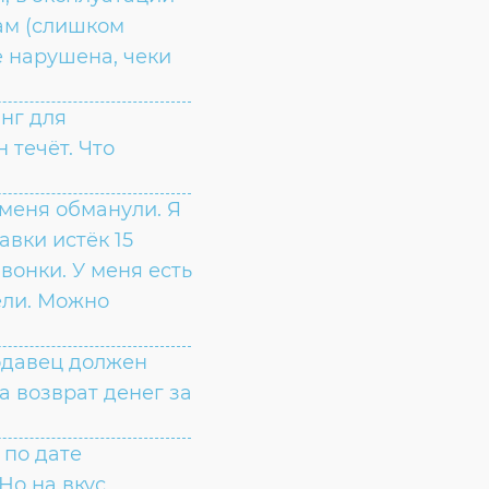
там (слишком
е нарушена, чеки
нг для
 течёт. Что
меня обманули. Я
авки истёк 15
вонки. У меня есть
ели. Можно
одавец должен
а возврат денег за
 по дате
Но на вкус