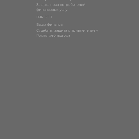
Защита прав потребителей
финансовых услуг
ГИР ЗПП
Ваши финансы
Судебная защита с привлечением
Болезнь
Основные 
Роспотребнадзора
Жар, головная боль, усталос
мышцах шеи, тошнота, рвот
Болезнь
симптомом есть специфичн
Лайма
распространяющееся кольц
мигрирующая эритема.
Внезапное повышение темп
°C, головная боль, ригидно
повторная рвота. Развитие 
Клещевой
мышцах спины, шеи, рук. М
энцефалит
оглушенность сознания. В
синдром, к которому прис
атрофические параличи.
Острое начало с резким п
и дрожью. Типичны мышечн
Эрлихиоз
общее недомогание. К про