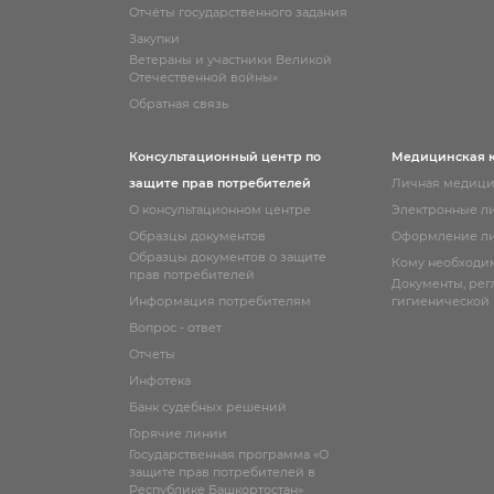
Отчёты государственного задания
Закупки
Ветераны и участники Великой
Отечественной войны»
Обратная связь
Консультационный центр по
Медицинская 
защите прав потребителей
Личная медици
О консультационном центре
Электронные л
Образцы документов
Оформление ли
Образцы документов о защите
Кому необходи
прав потребителей
Документы, ре
Информация потребителям
гигиенической
Вопрос - ответ
Отчеты
Инфотека
Банк судебных решений
Горячие линии
Государственная программа «О
защите прав потребителей в
Республике Башкортостан»