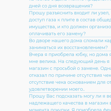
дней со дня возвращения?
Прошу разъяснить входит ли узел
доступ газа к плите в состав общ
имущества, и кто должен организ
оплачивать его замену?
Во дворе нашего дома сломали ка
заниматься их восстановлением?
Вчера я приобрела юбку, но дома я
мне велика. На следующий день я 
магазин с просьбой о замене. Одн
отказал по причине отсутствия чек
отсутствие чека основанием для о
удовлетворении моего..
Прошу Вас подсказать могу ли я в
надлежащего качества в магазин в
момента покупки. Я приобрела фен