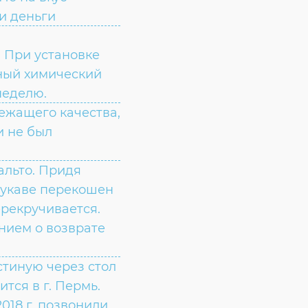
ли деньги
 При установке
ьный химический
неделю.
ежащего качества,
и не был
альто. Придя
рукаве перекошен
ерекручивается.
нием о возврате
остиную через стол
ится в г. Пермь.
2018 г. позвонили