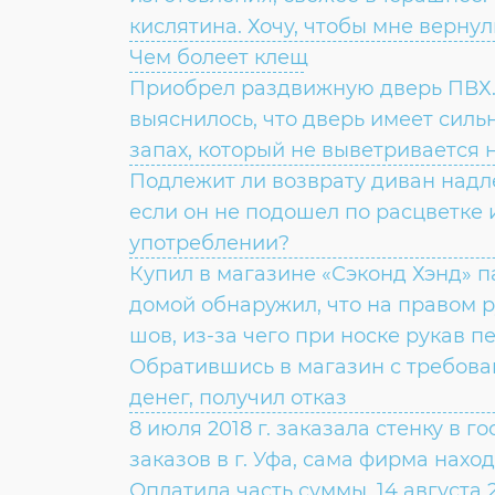
кислятина. Хочу, чтобы мне верну
Чем болеет клещ
Приобрел раздвижную дверь ПВХ.
выяснилось, что дверь имеет сил
запах, который не выветривается 
Подлежит ли возврату диван надл
если он не подошел по расцветке 
употреблении?
Купил в магазине «Сэконд Хэнд» п
домой обнаружил, что на правом 
шов, из-за чего при носке рукав п
Обратившись в магазин с требова
денег, получил отказ
8 июля 2018 г. заказала стенку в г
ВОПРОС:
заказов в г. Уфа, сама фирма наход
Оплатила часть суммы. 14 августа 