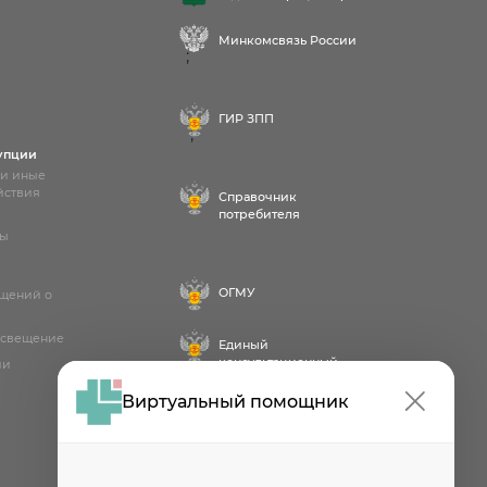
Минкомсвязь России
;
ГИР ЗПП
;
упции
 и иные
йствия
Справочник
потребителя
лы
ОГМУ
бщений о
освещение
Единый
консультационный
ии
центр
Виртуальный помощник
Проект
Роспотребнадзора РФ
«Здоровое питание»