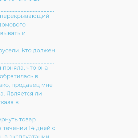
, перекрывающий
едомового
овывать и
русели. Кто должен
 поняла, что она
обратилась в
ако, продавец мне
а. Является ли
тказа в
ернуть товар
 течении 14 дней с
, в эксплуатации