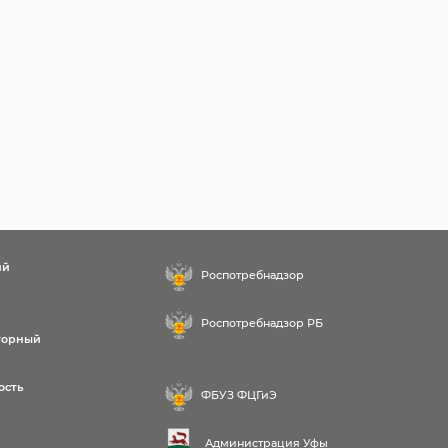
ий
Роспотребнадзор
Роспотребнадзор РБ
торный
ость
ФБУЗ ФЦГиЭ
Администрация Уфы