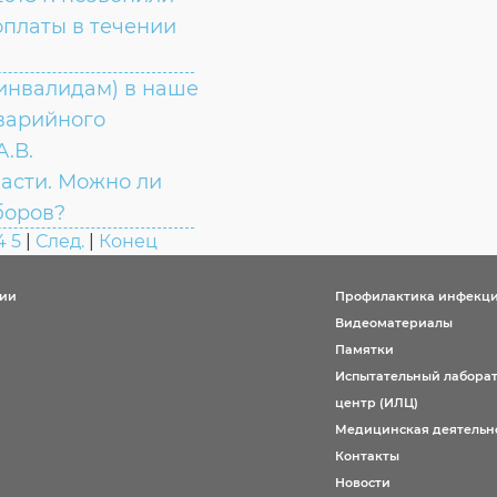
оплаты в течении
инвалидам) в наше
аварийного
А.В.
асти. Можно ли
боров?
4
5
|
След.
|
Конец
ции
Профилактика инфекц
Видеоматериалы
Памятки
Испытательный лабора
центр (ИЛЦ)
Медицинская деятельн
Контакты
Новости