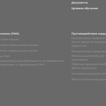
Документы
Целевое обучение
книжка (ЛМК)
Противодействие корр
Нормативные правовые
нская книжка
акты в сфере противоде
ичные медицинские книжки
коррупции
чных медицинских книжек
Методические материа
Формы документов, для
ма ЛМК
заполнения
гламентирующие деятельность по проведению
Обратная связь для соо
 подготовки и оформлению ЛМК
фактах коррупции
Антикоррупционное пр
Вместе против коррупц