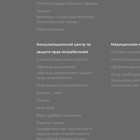
Отчёты государственного задания
Закупки
Ветераны и участники Великой
Отечественной войны»
Обратная связь
Консультационный центр по
Медицинская 
защите прав потребителей
Личная медици
О консультационном центре
Электронные л
Образцы документов
Оформление ли
Образцы документов о защите
Кому необходи
прав потребителей
Документы, ре
Информация потребителям
гигиенической
Вопрос - ответ
Отчеты
Инфотека
Банк судебных решений
Горячие линии
Государственная программа «О
защите прав потребителей в
Республике Башкортостан»