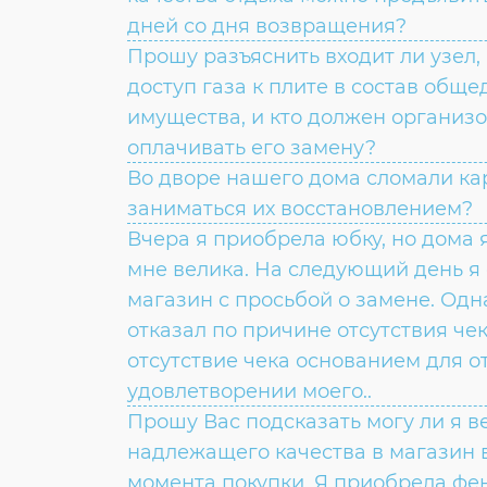
дней со дня возвращения?
Прошу разъяснить входит ли узел
доступ газа к плите в состав общ
имущества, и кто должен организ
оплачивать его замену?
Во дворе нашего дома сломали ка
заниматься их восстановлением?
Вчера я приобрела юбку, но дома я
мне велика. На следующий день я 
магазин с просьбой о замене. Одн
отказал по причине отсутствия чек
отсутствие чека основанием для о
удовлетворении моего..
Прошу Вас подсказать могу ли я в
надлежащего качества в магазин в
момента покупки. Я приобрела фен