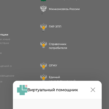
Минкомсвязь России
;
ГИР ЗПП
;
упции
 и иные
йствия
Справочник
потребителя
лы
ОГМУ
бщений о
освещение
Единый
консультационный
ии
центр
Виртуальный помощник
Проект
Роспотребнадзора РФ
«Здоровое питание»