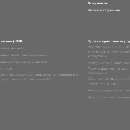
Документы
Целевое обучение
книжка (ЛМК)
Противодействие корр
Нормативные правовые
нская книжка
акты в сфере противоде
ичные медицинские книжки
коррупции
чных медицинских книжек
Методические материа
Формы документов, для
ма ЛМК
заполнения
гламентирующие деятельность по проведению
Обратная связь для соо
 подготовки и оформлению ЛМК
фактах коррупции
Антикоррупционное пр
Вместе против коррупц