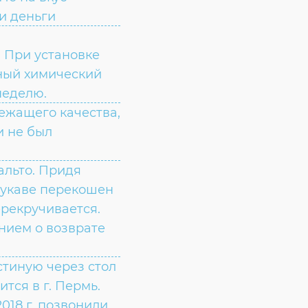
ли деньги
 При установке
ьный химический
неделю.
ежащего качества,
и не был
альто. Придя
рукаве перекошен
ерекручивается.
нием о возврате
остиную через стол
ится в г. Пермь.
2018 г. позвонили