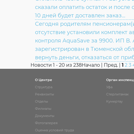
сказали оплатить остаток и после 
10 дней будет доставлен заказ...
Сегодня родителям пенсионерам(
ВОПРОС:
отсутствие установили комплект 
контроля AquaSave за 9900. ИП В. 
ОТВЕТ:
зарегистрирован в Тюменской обл
вернуть деньги, отказаться от при
Новости 1 - 20 из 238
Начало | Пред. |
1
2
3
ВОПРОС:
О Центре
Орган инспек
Структура
Уфа
Реквизиты
Стерлитамак
ОТВЕТ:
Отделы
Кумертау
ОТВЕТ:
Филиалы
Документы
Фотогалерея
Оценка условий труда