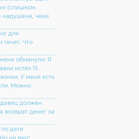
там (слишком
е нарушена, чеки
нг для
 течёт. Что
меня обманули. Я
авки истёк 15
вонки. У меня есть
ели. Можно
одавец должен
а возврат денег за
 по дате
Но на вкус