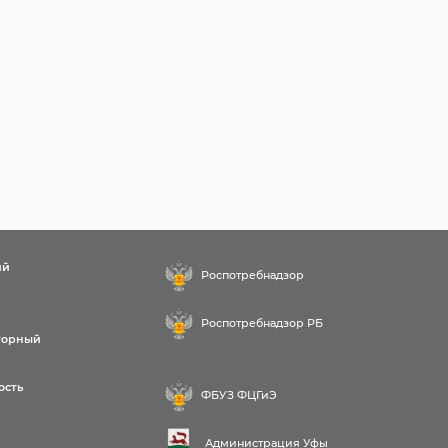
ий
Роспотребнадзор
Роспотребнадзор РБ
торный
ость
ФБУЗ ФЦГиЭ
Администрация Уфы