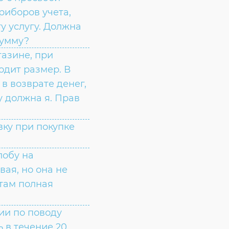
Согласие на обработку личных данных
риборов учета,
Введите слово с картинки
*
:
у услугу. Должна
сумму?
газине, при
одит размер. В
в возврате денег,
у должна я. Прав
вку при покупке
лобу на
вая, но она не
 там полная
зии по поводу
 в течение 20