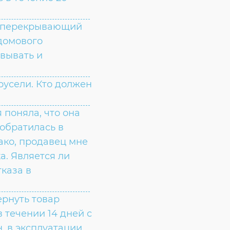
, перекрывающий
едомового
овывать и
русели. Кто должен
 поняла, что она
обратилась в
ако, продавец мне
а. Является ли
тказа в
ернуть товар
 течении 14 дней с
, в эксплуатации