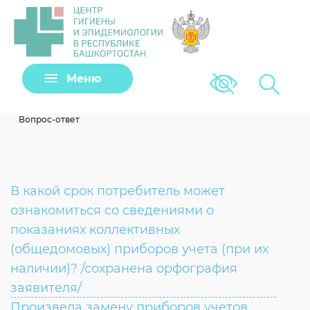
Задать вопрос
Меню
Версия для сла
Клещи
Вопрос-ответ
В какой срок потребитель может
ознакомиться со сведениями о
показаниях коллективных
(общедомовых) приборов учета (при их
наличии)? /сохранена орфография
Загрузить файл
заявителя/
Произвела замену приборов учетов