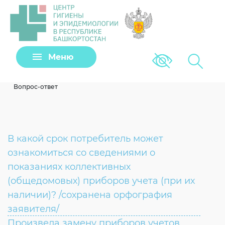
Задать вопрос
Меню
Версия для сла
Клещи
Вопрос-ответ
В какой срок потребитель может
ознакомиться со сведениями о
показаниях коллективных
(общедомовых) приборов учета (при их
наличии)? /сохранена орфография
Загрузить файл
заявителя/
Произвела замену приборов учетов