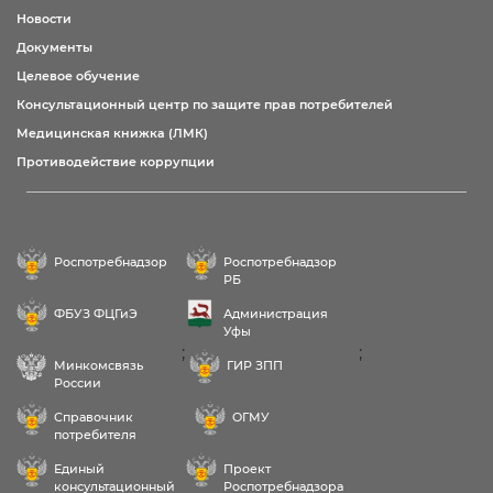
Новости
Документы
Целевое обучение
Консультационный центр по защите прав потребителей
Медицинская книжка (ЛМК)
Противодействие коррупции
Роспотребнадзор
Роспотребнадзор
РБ
ФБУЗ ФЦГиЭ
Администрация
Уфы
;
;
Минкомсвязь
ГИР ЗПП
России
Справочник
ОГМУ
потребителя
Единый
Проект
консультационный
Роспотребнадзора