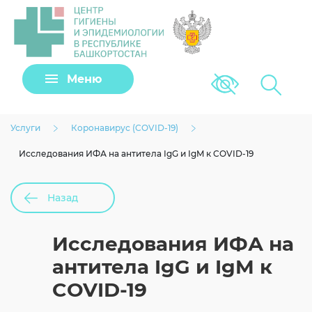
Задать вопрос
Подать заявку
Меню
Версия для сла
Клещи
Исследования ИФА на антитела IgG и IgM
Услуги
Коронавирус (COVID-19)
к COVID-19
Исследования ИФА на антитела IgG и IgM к COVID-19
Назад
Исследования ИФА на
Согласие на обработку личных данных
антитела IgG и IgM к
COVID-19
Загрузить файл