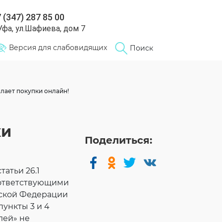
 (347) 287 85 00
 Уфа, ул.Шафиева, дом 7
Версия для слабовидящих
Поиск
елает покупки онлайн!
ки
Поделиться:
атьи 26.1
оответствующими
ской Федерации
пункты 3 и 4
лей» не