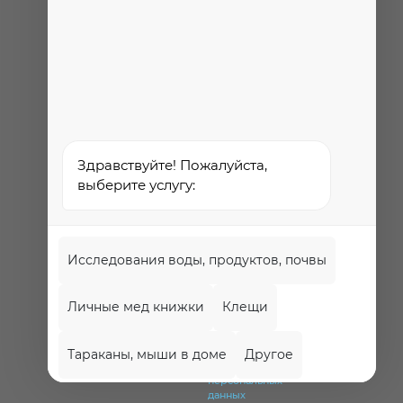
Федеральная служба по
надзору в сфере
здравоохранения
Здравствуйте! Пожалуйста,
выберите услугу:
Исследования воды, продуктов, почвы
Личные мед книжки
Клещи
Политика
обработки и
Тараканы, мыши в доме
Другое
защиты
персональных
данных