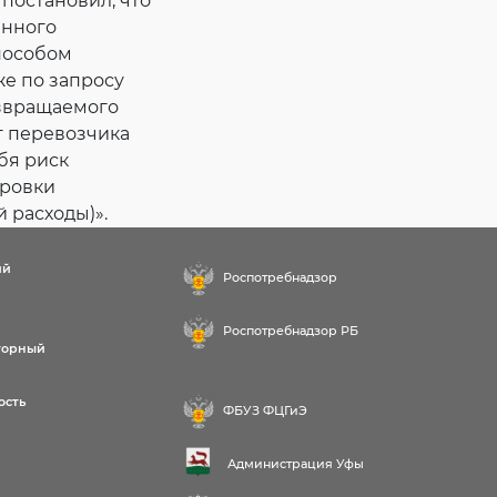
постановил, что
анного
пособом
же по запросу
озвращаемого
г перевозчика
бя риск
ировки
й расходы)».
ий
Роспотребнадзор
Роспотребнадзор РБ
торный
ость
ФБУЗ ФЦГиЭ
Администрация Уфы