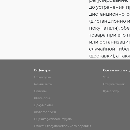
регулирование.
до устранения п
дистанционно, 
(дистанционно и
покупателя), о
товара при его 
или организации
случайной гибел
(доставки), а та
О Центре
Орган инспек
Структура
Уфа
Реквизиты
Стерлитамак
Отделы
Кумертау
Филиалы
Документы
Фотогалерея
Оценка условий труда
Отчёты государственного задания