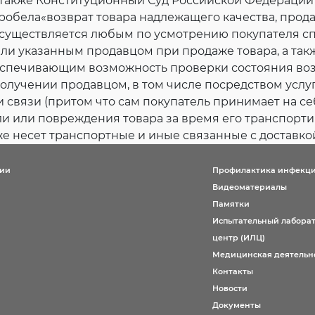
 Также Конституционный Суд Российской Федерации 
робела«возврат товара надлежащего качества, прод
осуществляется любым по усмотрению покупателя с
ли указанным продавцом при продаже товара, а так
беспечивающим возможность проверки состояния в
получении продавцом, в том числе посредством услу
 связи (притом что сам покупатель принимает на се
и или повреждения товара за время его транспорт
кже несет транспортные и иные связанные с доставко
ции
Профилактика инфекц
Видеоматериалы
Памятки
Испытательный лабора
центр (ИЛЦ)
Медицинская деятельн
Контакты
Новости
Документы