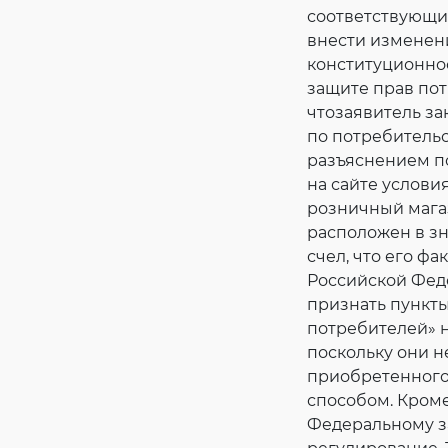
соответствующи
внести изменени
конституционнос
защите прав пот
чтозаявитель за
по потребительс
разъяснением п
на сайте услови
розничный мага
расположен в зн
счел, что его ф
Российской Фед
признать пункты
потребителей» 
поскольку они н
приобретенного
способом. Кром
Федеральному з