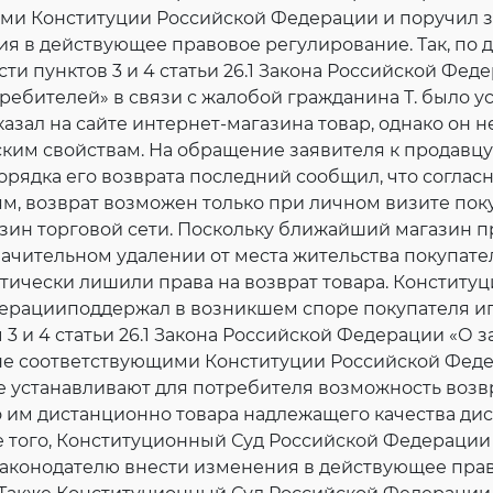
Согласие на обработку личных данных
ми Конституции Российской Федерации и поручил 
Введите слово с картинки
*
:
я в действующее правовое регулирование. Так, по 
ти пунктов 3 и 4 статьи 26.1 Закона Российской Фед
ребителей» в связи с жалобой гражданина Т. было у
казал на сайте интернет-магазина товар, однако он 
ким свойствам. На обращение заявителя к продавцу
орядка его возврата последний сообщил, что согла
ям, возврат возможен только при личном визите пок
зин торговой сети. Поскольку ближайший магазин п
ачительном удалении от места жительства покупател
актически лишили права на возврат товара. Конститу
ерацииподдержал в возникшем споре покупателя и
 3 и 4 статьи 26.1 Закона Российской Федерации «О 
не соответствующими Конституции Российской Феде
е устанавливают для потребителя возможность возв
 им дистанционно товара надлежащего качества д
е того, Конституционный Суд Российской Федерации
аконодателю внести изменения в действующее пра