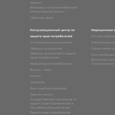
Закупки
Ветераны и участники Великой
Отечественной войны»
Обратная связь
Консультационный центр по
Медицинская 
защите прав потребителей
Личная медици
О консультационном центре
Электронные л
Образцы документов
Оформление ли
Образцы документов о защите
Кому необходи
прав потребителей
Документы, ре
Информация потребителям
гигиенической
Вопрос - ответ
Отчеты
Инфотека
Банк судебных решений
Горячие линии
Государственная программа «О
защите прав потребителей в
Республике Башкортостан»
Защита прав потребителей