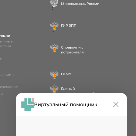
Минкомсвязь России
;
ГИР ЗПП
;
упции
 и иные
йствия
Справочник
потребителя
лы
ОГМУ
бщений о
освещение
Единый
консультационный
ии
центр
Виртуальный помощник
Проект
Роспотребнадзора РФ
«Здоровое питание»