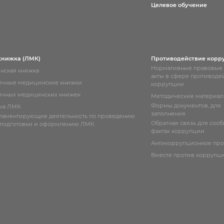
Целевое обучение
книжка (ЛМК)
Противодействие корр
Нормативные правовые
нская книжка
акты в сфере противоде
ичные медицинские книжки
коррупции
чных медицинских книжек
Методические материа
Формы документов, для
ма ЛМК
заполнения
гламентирующие деятельность по проведению
Обратная связь для соо
 подготовки и оформлению ЛМК
фактах коррупции
Антикоррупционное пр
Вместе против коррупц