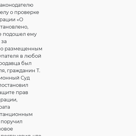
законодателю
делу о проверке
ерации «О
становлено,
не подошел ему
 за
сно размещенным
упателя в любой
родавца был
я, гражданин Т.
ционный Суд
постановил
защите прав
рации,
рата
истанционным
 поручил
вовое