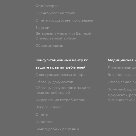
Фотогалерея
Оценка условий труда
Отчёты государственного задания
Закупки
Ветераны и участники Великой
Отечественной войны»
Обратная связь
Консультационный центр по
Медицинская 
защите прав потребителей
Личная медици
О консультационном центре
Электронные л
Образцы документов
Оформление ли
Образцы документов о защите
Кому необходи
прав потребителей
Документы, ре
Информация потребителям
гигиенической
Вопрос - ответ
Отчеты
Инфотека
Банк судебных решений