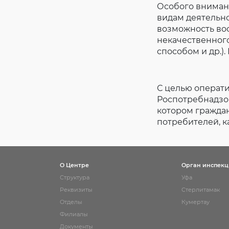
Особого вниман
видам деятельн
возможность во
некачественного
способом и др.)
С целью операт
Роспотребнадзо
котором гражда
потребителей, ка
О Центре
Орган инспек
Структура
Уфа
Реквизиты
Стерлитамак
Отделы
Кумертау
Филиалы
Документы