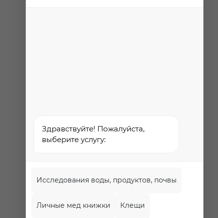
Проект
Роспотребнадзора РФ
«Здоровое питание»
Федеральная служба по
надзору в сфере
здравоохранения
Здравствуйте! Пожалуйста,
выберите услугу:
Исследования воды, продуктов, почвы
Личные мед книжки
Клещи