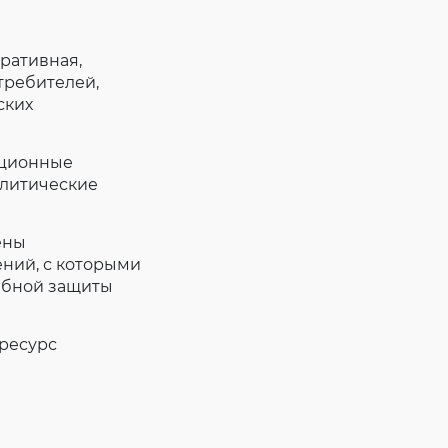
ративная,
требителей,
ских
ационные
алитические
ены
ний, с которыми
дебной защиты
ресурс