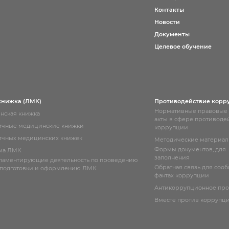
Контакты
Новости
Документы
Целевое обучение
книжка (ЛМК)
Противодействие корр
Нормативные правовые
нская книжка
акты в сфере противоде
ичные медицинские книжки
коррупции
чных медицинских книжек
Методические материа
Формы документов, для
ма ЛМК
заполнения
гламентирующие деятельность по проведению
Обратная связь для соо
 подготовки и оформлению ЛМК
фактах коррупции
Антикоррупционное пр
Вместе против коррупц