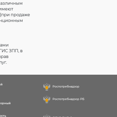
различным
 имеют
 (при продаже
танционным
тами
ГИС ЗПП, в
прав
уг.
ий
Роспотребнадзор
Роспотребнадзор РБ
торный
ость