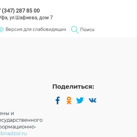
 (347) 287 85 00
 Уфа, ул.Шафиева, дом 7
Версия для слабовидящих
Поиск
Поделиться:
ены и
осударственного
нформационно-
ebnadzor.ru