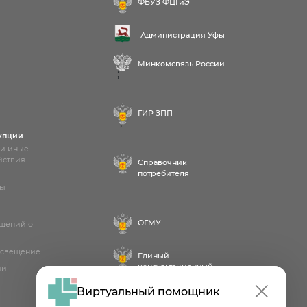
ФБУЗ ФЦГиЭ
Администрация Уфы
Минкомсвязь России
;
ГИР ЗПП
;
упции
 и иные
йствия
Справочник
потребителя
лы
ОГМУ
бщений о
освещение
Единый
консультационный
ии
центр
Виртуальный помощник