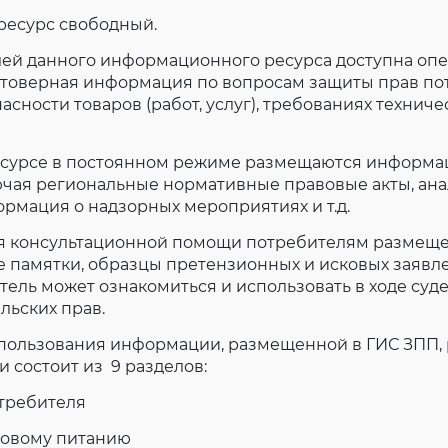
Согласие на обработку личных данных
ресурс свободный.
Введите слово с картинки
*
:
лей данного информационного ресурса доступна опе
остоверная информация по вопросам защиты прав по
асности товаров (работ, услуг), требованиях техниче
есурсе в постоянном режиме размещаются информ
ючая региональные нормативные правовые акты, ан
рмация о надзорных мероприятиях и т.д.
ия консультационной помощи потребителям размещ
 памятки, образцы претензионных и исковых заявле
ель может ознакомиться и использовать в ходе су
ельских прав.
спользования информации, размещенной в ГИС ЗПП, 
и состоит из 9 разделов:
отребителя
ровому питанию