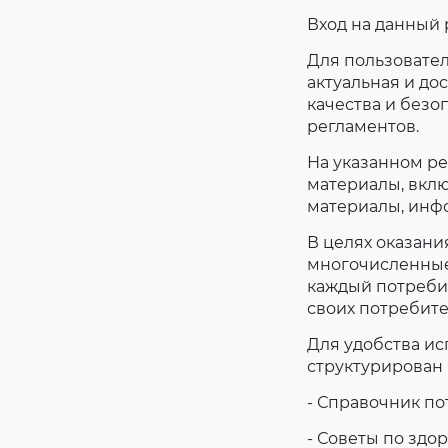
Вход на данный 
Для пользовате
актуальная и д
качества и безоп
регламентов.
На указанном р
материалы, вкл
материалы, инфо
В целях оказан
многочисленные
каждый потребит
своих потребит
Для удобства и
структурирован 
- Справочник п
- Советы по здо