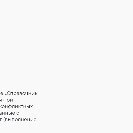
ле «Справочник
я при
 конфликтных
анные с
г (выполнение