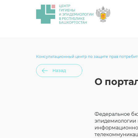
Консультационный центр по защите прав потреби
Назад
О порта
Федеральное бю
эпидемиологии 
информационног
телекоммуникац