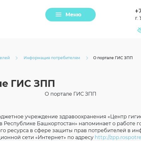
+7
Меню
г.
Задать вопрос
Клещи
телей
Информация потребителям
О портале ГИС ЗПП
ле ГИС ЗПП
О портале ГИС ЗПП
джетное учреждение здравоохранения «Центр гиги
в Республике Башкортостан» напоминает о работе г
Загрузить файл
о ресурса в сфере защиты прав потребителей в и
ионной сети «Интернет» по адресу
http://zpp.rospotr